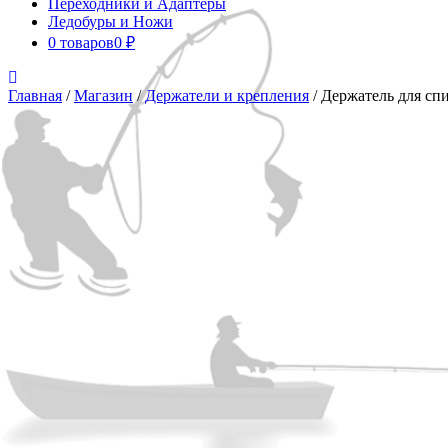
Переходники и Адаптеры
Ледобуры и Ножи
0 товаров
0 ₽
Close
Menu
Главная
/
Магазин
/
Держатели и крепления
/ Держатель для сп