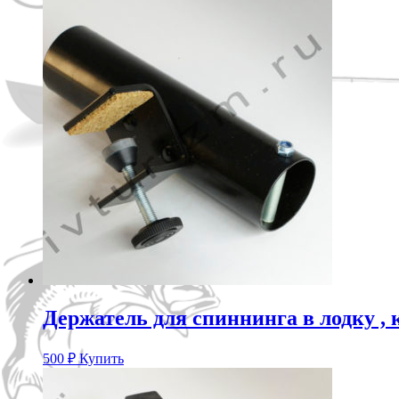
составляла
750 ₽.
900 ₽.
Держатель для спиннинга в лодку , 
500
₽
Купить