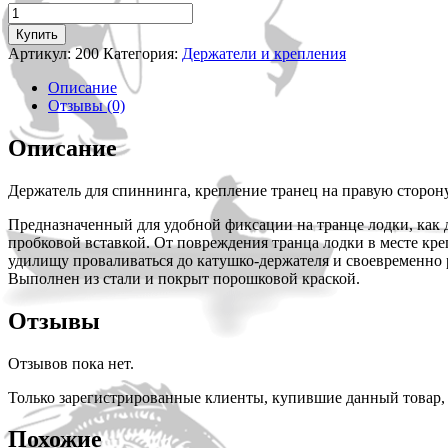
Количество
товара
Купить
Держатель
Артикул:
200
Категория:
Держатели и крепления
для
спиннинга,
Описание
крепление
Отзывы (0)
транец
на
Описание
правую
сторону.
Держатель для спиннинга, крепление транец на правую сторону
Предназначенный для удобной фиксации на транце лодки, как 
пробковой вставкой. От повреждения транца лодки в месте кре
удилищу проваливаться до катушко-держателя и своевременно р
Выполнен из стали и покрыт порошковой краской.
Отзывы
Отзывов пока нет.
Только зарегистрированные клиенты, купившие данный товар,
Похожие